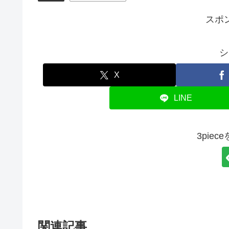
スポ
シ
X
LINE
3pie
関連記事