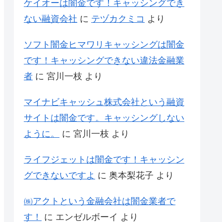
ケイオーは闇金です！キャッシングでき
ない融資会社
に
テヅカクミコ
より
ソフト闇金ヒマワリキャッシングは闇金
です！キャッシングできない違法金融業
者
に
宮川一枝
より
マイナビキャッシュ株式会社という融資
サイトは闇金です。キャッシングしない
ように。
に
宮川一枝
より
ライフジェットは闇金です！キャッシン
グできないですよ
に
奥本梨花子
より
㈱アクトという金融会社は闇金業者で
す！
に
エンゼルボーイ
より