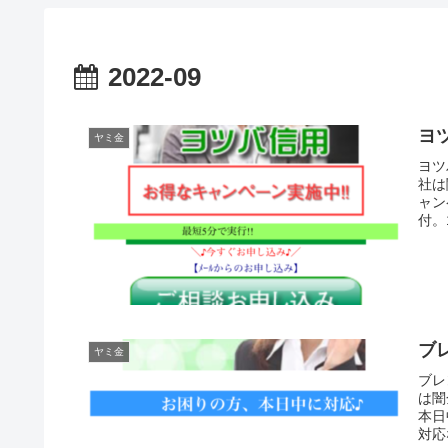
2022-09
ヨ
ヤミ金
ヨツ
社は
ャン
付。
ブ
ヤミ金
ブレ
は闇
本日
対応