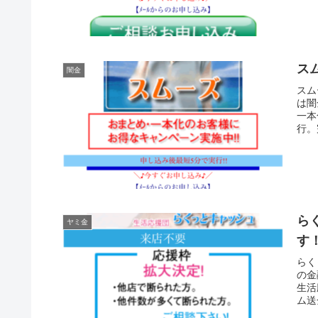
ス
闇金
スム
は闇
一本
行。
ら
ヤミ金
す
らく
の金
生活
ム送