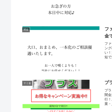
フ
闇金
金
ファ
ング
い！
短で
プ
ヤミ金
プラ
闇金
行！
業・