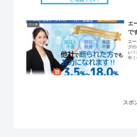
エ
ヤミ金
で
エー
グの
い！
中！
スポ