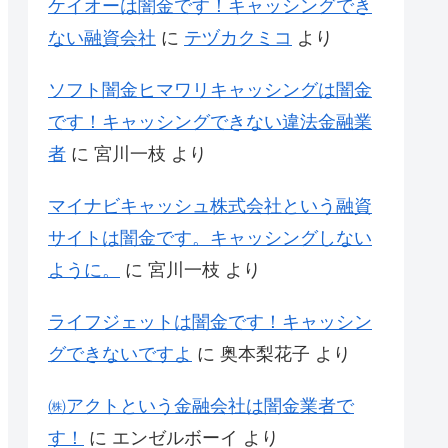
ケイオーは闇金です！キャッシングでき
ない融資会社
に
テヅカクミコ
より
ソフト闇金ヒマワリキャッシングは闇金
です！キャッシングできない違法金融業
者
に
宮川一枝
より
マイナビキャッシュ株式会社という融資
サイトは闇金です。キャッシングしない
ように。
に
宮川一枝
より
ライフジェットは闇金です！キャッシン
グできないですよ
に
奥本梨花子
より
㈱アクトという金融会社は闇金業者で
す！
に
エンゼルボーイ
より