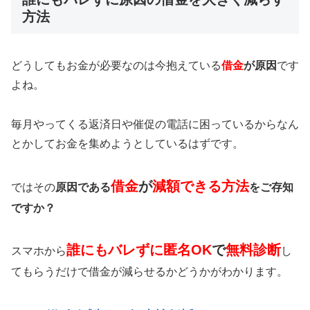
方法
どうしてもお金が必要なのは今抱えている
借金
が原因
です
よね。
毎月やってくる返済日や催促の電話に困っているからなん
とかしてお金を集めようとしているはずです。
借金
が
減額できる方法
ではその
原因である
をご存知
ですか？
誰にもバレずに匿名OK
で
無料診断
スマホから
し
てもらうだけで借金が減らせるかどうかがわかります。