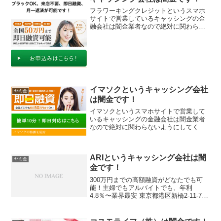
フラワーキングクレジットというスマホ
サイトで営業しているキャッシングの金
融会社は闇金業者なので絶対に関わらな
いようにしてください！ブラックOK、来
店不要、即日融資、月一返済可能です！
全国50万円まで即日融資可能「すぐ借り
たい方へ」なんて書い...
イマソクというキャッシング会社
ヤミ金
は闇金です！
イマソクというスマホサイトで営業して
いるキャッシングの金融会社は闇金業者
なので絶対に関わらないようにしてくだ
さい！保証人・担保不要！来店不要のネ
ット完結！即日融資で全国どこでも即日
50万円までOK!簡単10分即日対応なんて
ARIというキャッシング会社は闇
書いていますが信じ...
ヤミ金
金です！
300万円までの高額融資がどなたでも可
能！主婦でもアルバイトでも、年利
4.8％〜業界最安 東京都港区新橋2-11-7
なし 無し