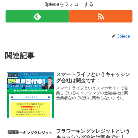
3pieceをフォローする
3piece
関連記事
スマートライフというキャッシン
ヤミ金
グ会社は闇金です！
スマートライフというスマホサイトで営
業しているキャッシングの金融会社は闇
金業者なので絶対に関わらないようにし
てください！24時間受付中！他社で断ら
れてもOK積極融資相談中で、残り融資枠
僅か。生活保護・65歳以上は申込不可な
んて書いていますが...
フラワーキングクレジットという
ヤミ金
キャッシング会社は闇金です！