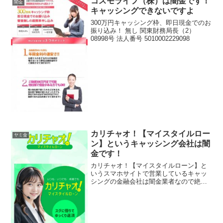
コスモライフ（株）は闇金です！
闇金
キャッシングできないですよ
300万円キャッシング枠、即日現金でのお
振り込み！ 無し 関東財務局長（2）
08998号 法人番号 5010002229098
カリチャオ！【マイスタイルロー
ヤミ金
ン】というキャッシング会社は闇
金です！
カリチャオ！【マイスタイルローン】と
いうスマホサイトで営業しているキャッ
シングの金融会社は闇金業者なので絶対
に関わらないようにしてください！いつ
もいつでも何度でもスグに借りてゆっく
り返済！困ったら悩まずお申込み！お金
の悩みはお任せくださいな...