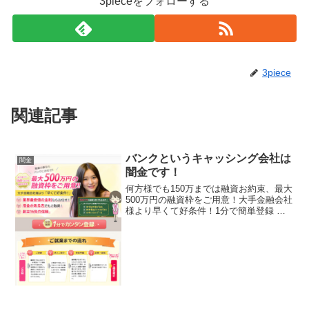
3pieceをフォローする
3piece
関連記事
バンクというキャッシング会社は
闇金
闇金です！
何方様でも150万までは融資お約束、最大
500万円の融資枠をご用意！大手金融会社
様より早くて好条件！1分で簡単登録 な
し なし 無し