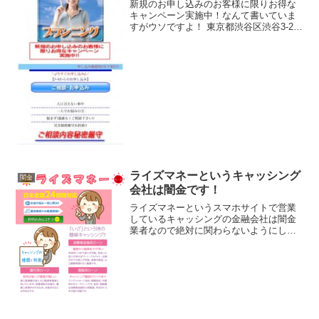
新規のお申し込みのお客様に限りお得な
キャンペーン実施中！なんて書いていま
すがウソですよ！ 東京都渋谷区渋谷3-25-
27-7階 無し 無し
ライズマネーというキャッシング
闇金
会社は闇金です！
ライズマネーというスマホサイトで営業
しているキャッシングの金融会社は闇金
業者なので絶対に関わらないようにして
ください！日本全国24時間対応、お金の
悩み一気に解決！！優良業者のみ厳選登
録「いざ」という時の簡単キャッシン
グ！なんて書いていますが...