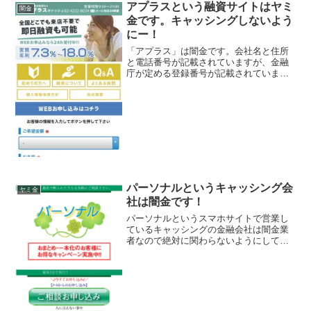
アプラスという融資サイトはヤミ
闇金
金です。キャッシングしないよう
にー！
「アプラス」は闇金です。会社名と住所
と電話番号が記載されていますが、金融
庁が定める登録番号が記載されていませ
ん。綺麗なスマホサイトを用意していま
すが、ただの闇金です。完全に闇金です
注意してください。ここに書いてある事
は全部ウソです、信じない...
パーソナルというキャッシング会
ヤミ金
社は闇金です！
パーソナルというスマホサイトで営業し
ているキャッシングの金融会社は闇金業
者なので絶対に関わらないようにしてく
ださい！おまとめ・一本化のお客様にお
得なキャンペーン実施中！！最短5分で実
行！完全秘密厳守お約束！あなたの生活
をサポートしますなんて...