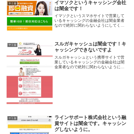
イマソクというキャッシング会社
ヤミ金
は闇金です！
イマソクというスマホサイトで営業して
いるキャッシングの金融会社は闇金業者
なので絶対に関わらないようにしてくだ
さい！保証人・担保不要！来店不要のネ
ット完結！即日融資で全国どこでも即日
50万円までOK!簡単10分即日対応なんて
スルガキャッシュは闇金です！キ
書いていますが信じ...
ヤミ金
ャッシングできないですよ
スルガキャッシュという携帯サイトで営
業しているキャッシングの金融会社は闇
金業者なので絶対に関わらないようにし
てください！他社様でお断りされた方借
金がある方でも可能、現在仕事をされて
いないまたは主婦の方でも安心、保証人
一切必要、なんて書いてい...
ラインサポート株式会社という融
ヤミ金
資サイトは闇金です。キャッシン
グしないように。