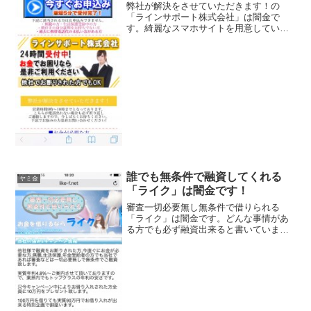
弊社が解決をさせていただきます！の
「ラインサポート株式会社」は闇金で
す。綺麗なスマホサイトを用意していま
すが、ただの闇金です。他社でお断られ
た方でもOK、最短5分で受付完了、来店
不要！簡単申込み、なんて甘い事を書い
ていますが、完全にヤミ金で...
誰でも無条件で融資してくれる
ヤミ金
「ライク」は闇金です！
審査一切必要無し無条件で借りられる
「ライク」は闇金です。どんな事情があ
る方でも必ず融資出来ると書いています
が、こんな金融業者があるはずがありま
せん。はっきり言って、無茶苦茶な闇金
です。会社名は記載されていますが、住
所、電話番号、登録番号、全...