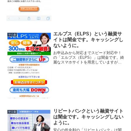
エルプス（ELPS）という融資サ
ヤミ金
イトは闇金です。キャッシングし
ないように。
お申込みから対応までスピード対応中！
の「エルプス（ELPS）」は闇金です。綺
麗なスマホサイトを用意していますが、
ただの闇金です。ご融資率がさらにUP、
主婦・パートの方も大丈夫、他社で返済
が滞っていてもOK、なんて甘い事を書い
ていますが、完全...
リピートバンクという融資サイト
ヤミ金
は闇金です。キャッシングしない
ように。
安心の低金利の「リピートバンク」は闇