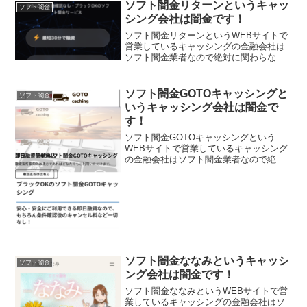
ソフト闇金リターンというキャッ
ソフト闇金
シング会社は闇金です！
ソフト闇金リターンというWEBサイトで
営業しているキャッシングの金融会社は
ソフト闇金業者なので絶対に関わらない
ようにしてください！審査なし・在籍確
認なし・ブラックOK！最短30分で即日融
資可能。他社で断られた方、無職・主婦
ソフト闇金GOTOキャッシングと
ソフト闇金
も大丈夫と書いてい...
いうキャッシング会社は闇金で
す！
ソフト闇金GOTOキャッシングという
WEBサイトで営業しているキャッシング
の金融会社はソフト闇金業者なので絶対
に関わらないようにしてください！融資
実行90％以上！どなたでもご利用いただ
けます。ブラックOKで安心安全の即日融
資なのでもちろん条...
ソフト闇金ななみというキャッシ
ソフト闇金
ング会社は闇金です！
ソフト闇金ななみというWEBサイトで営
業しているキャッシングの金融会社はソ