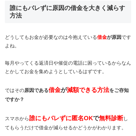
誰にもバレずに原因の借金を大きく減らす
方法
どうしてもお金が必要なのは今抱えている
借金
が原因
です
よね。
毎月やってくる返済日や催促の電話に困っているからなん
とかしてお金を集めようとしているはずです。
借金
が
減額できる方法
ではその
原因である
をご存知
ですか？
誰にもバレずに匿名OK
で
無料診断
スマホから
し
てもらうだけで借金が減らせるかどうかがわかります。