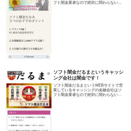
フト闇金業者なので絶対に関わらないよ
うにしてください！日常生活を取り戻す
ために私にお手伝いさせて下さい！ブラ
ックOK！在籍確認なしLINEアプリ完結！
土日祝でも即日3...
ソフト闇金だるまというキャッシ
ソフト闇金
ング会社は闇金です！
ソフト闇金だるまというWEBサイトで営
業しているキャッシングの金融会社はソ
フト闇金業者なので絶対に関わらないよ
うにしてください！高額融資・在確な
し・最速融資・安心安全！最速３０分以
内で99％以上の方は問題なくご利用いた
だけますと書いています...