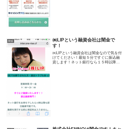
㈱LIPという融資会社は闇金で
闇金
す！
㈱LIPという融資会社は闇金なので気を付
けてください！最短５分ですぐに振込融
資します！ネット銀行なら１５時以降も
即日融資可能！などと携帯サイトに書か
れていますが、違法業者なのですべてウ
ソですよ！