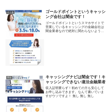
ゴールドポイントというキャッシ
ヤミ金
ング会社は闇金です！
ゴールドポイントというスマホサイトで
営業しているキャッシングの金融会社は
闇金業者なので絶対に関わらないように
してください！他社で断られた方もお力
になれます！実質金利3.5％〜18.0％で保
証人扶養・即日融資・来店不要、超低金
利キャンペーン中...
キャッシングナビは闇金です！キ
闇金
ャッシングできない違法金融業者
収入証明要らず！初めての方も安心して
お申し込みできます。なんて書いていま
すがウソですよ！ 無し 無し 無し