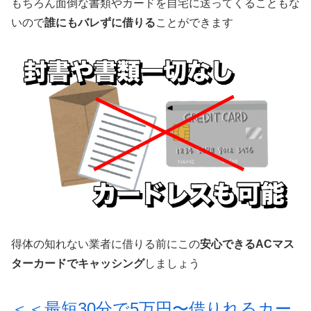
もちろん面倒な書類やカードを自宅に送ってくることもな
いので
誰にもバレずに借りる
ことができます
得体の知れない業者に借りる前にこの
安心できるACマス
ターカードでキャッシング
しましょう
＜＜最短30分で5万円〜借りれるカー