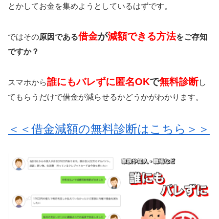
とかしてお金を集めようとしているはずです。
借金
が
減額できる方法
ではその
原因である
をご存知
ですか？
誰にもバレずに匿名OK
で
無料診断
スマホから
し
てもらうだけで借金が減らせるかどうかがわかります。
＜＜借金減額の無料診断はこちら＞＞