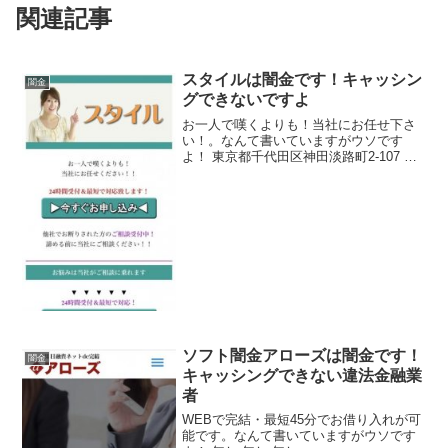
関連記事
スタイルは闇金です！キャッシン
闇金
グできないですよ
お一人で嘆くよりも！当社にお任せ下さ
い！。なんて書いていますがウソです
よ！ 東京都千代田区神田淡路町2-107 無
し 無し
ソフト闇金アローズは闇金です！
闇金
キャッシングできない違法金融業
者
WEBで完結・最短45分でお借り入れが可
能です。なんて書いていますがウソです