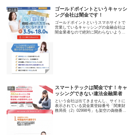
ゴールドポイントというキャッシ
ヤミ金
ング会社は闇金です！
ゴールドポイントというスマホサイトで
営業しているキャッシングの金融会社は
闇金業者なので絶対に関わらないように
してください！他社で断られた方もお力
になれます！実質金利3.5％〜18.0％で保
証人扶養・即日融資・来店不要、超低金
利キャンペーン中...
スマートテックは闇金です！キャ
闇金
ッシングできない違法金融業者
という会社は出てきませんし、サイトに
表示されている貸金業登録番号「関東財
務局長（2）02998号」も架空の偽物番号
である事がわかりました。サイトに書か
れている法人番号も確認すると存在しな
い偽物番号でした。 無し 関東財務局長
（2）02998...