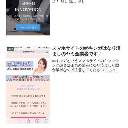
よ！ 無し 無し 無し
スマホサイトの㈱キンガはなり済
闇金
ましのヤミ金業者です！
㈱キンガというスマホサイトのキャッシ
ング融資は正規の業者になり済ました闇
金業者なので注意してください！このサ
イトに表示されている会社概要はすべて
実在する消費者金融をマネたもので申し
込みをすると全く別のヤミ金から連絡が
入ります。