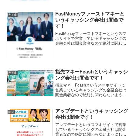
てください！過去に沖縄にあった金融会
社の名称を真似ています。他社で断られ
た方でもお力になれます！3.5％〜18.0％
FastMoneyファーストマネーと
超低金利キャン...
ヤミ金
いうキャッシング会社は闇金で
す！
FastMoneyファーストマネーというスマ
ホサイトで営業しているキャッシングの
金融会社は闇金業者なので絶対に関わら
ないようにしてください！スマホで簡単
登録！LINE新規個人融資窓口。信頼を預
かり信頼で返すなんて書いていますが信
じないでくだ...
指先マネーFcashというキャッシ
ヤミ金
ング会社は闇金です！
指先マネーFcashというスマホサイトで
営業しているキャッシングの金融会社は
闇金業者なので絶対に関わらないように
してください！急に資金が必要？任せて
ください待たせない必要な資金を今すぐ
お手元にとLINE追加やアプリインストー
アップデートというキャッシング
闇金
ルを促すなんて書...
会社は闇金です！
アップデートというスマホサイトで営業
しているキャッシングの金融会社は闇金
業者なので絶対に関わらないようにして