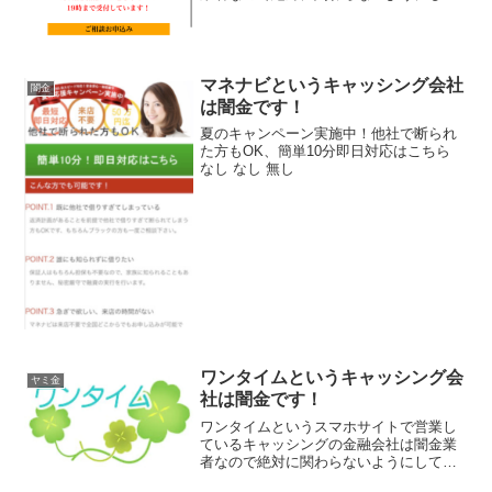
ください！申し込み簡単！最短5分！あな
たのお悩み解決します。即日融資相談は
お急ぎくださいなんて書いていますが信
じないでください！ 会...
マネナビというキャッシング会社
闇金
は闇金です！
夏のキャンペーン実施中！他社で断られ
た方もOK、簡単10分即日対応はこちら
なし なし 無し
ワンタイムというキャッシング会
ヤミ金
社は闇金です！
ワンタイムというスマホサイトで営業し
ているキャッシングの金融会社は闇金業
者なので絶対に関わらないようにしてく
ださい！お困りの方、本日中に対応！小