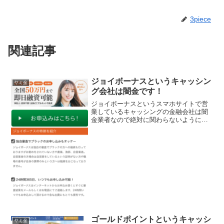
3piece
関連記事
ジョイボーナスというキャッシン
ヤミ金
グ会社は闇金です！
ジョイボーナスというスマホサイトで営
業しているキャッシングの金融会社は闇
金業者なので絶対に関わらないようにし
てください！全国50万円まで即日融資可
能！独自審査でブラックのお申し込みも
オッケー、来店不要、保証人担保不要な
んて書いていますが信じ...
ゴールドポイントというキャッシ
ヤミ金