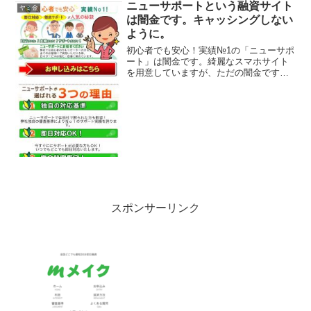
ニューサポートという融資サイト
ヤミ金
は闇金です。キャッシングしない
ように。
初心者でも安心！実績№1の「ニューサポ
ート」は闇金です。綺麗なスマホサイト
を用意していますが、ただの闇金です。
即日対応、徹底サポート、独自の対応基
準、完全秘密厳守、なんて甘い事を書い
ていますが、完全にヤミ金です注意して
ください。ここに書いて...
スポンサーリンク