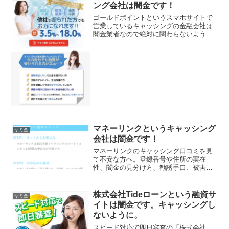
ング会社は闇金です！
ゴールドポイントというスマホサイトで
営業しているキャッシングの金融会社は
闇金業者なので絶対に関わらないように
してください！他社で断られた方もお力
になれます！実質金利3.5％〜18.0％で保
証人扶養・即日融資・来店不要、超低金
利キャンペーン中...
マネーリンクというキャッシング
ヤミ金
会社は闇金です！
マネーリンクのキャッシング口コミを見
て不安な方へ。登録番号や住所の実在
性、闇金の見分け方、勧誘手口、被害
例、申し込み後の対処法、安全な借入方
法までわかりやすく解説します
株式会社Tideローンという融資サ
ヤミ金
イトは闇金です。キャッシングし
ないように。
スピード対応で即日審査の「株式会社