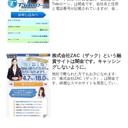
Tideローン」は闇金です。会社名と住所
と電話番号が記載されていますが、金融
庁が定める登録番号を調べてみると、存
在しないデタラメの登録番号を勝手に記
載しています。綺麗なスマホサイトを用
意していますが、ただの...
株式会社ZAC（ザック）という融
ヤミ金
資サイトは闇金です。キャッシン
グしないように。
他社で断られた方でもお力になれます。
の「株式会社ZAC（ザック）」は闇金で
す。綺麗なスマホサイトを用意していま
すが、ただの闇金です。保証人不要、即
日融資、来店不要、実質年率4.7%〜
18.0%、なんて甘い事を書いています
が、完全にヤミ金です...