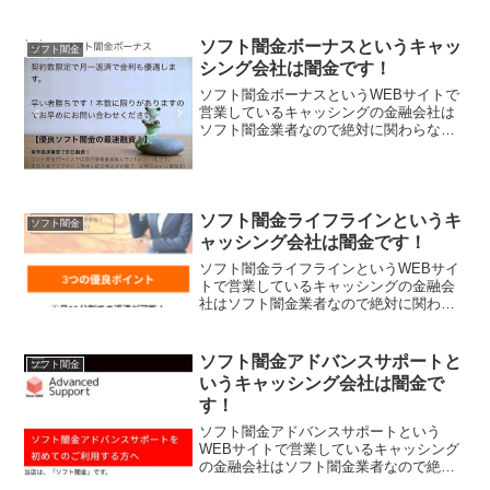
ソフト闇金ボーナスというキャッ
ソフト闇金
シング会社は闇金です！
ソフト闇金ボーナスというWEBサイトで
営業しているキャッシングの金融会社は
ソフト闇金業者なので絶対に関わらない
ようにしてください！月一返済で手数料
無料キャンペーン！早い者勝ちで本数に
限りあり。優良ソフト闇金の最速融資。
信用情報審査なしと書い...
ソフト闇金ライフラインというキ
ソフト闇金
ャッシング会社は闇金です！
ソフト闇金ライフラインというWEBサイ
トで営業しているキャッシングの金融会
社はソフト闇金業者なので絶対に関わら
ないようにしてください！月1返済のおす
すめ優良店！即日スピード振り込み+柔軟
審査、他社借入不可の超ブラックの方も
ソフト闇金アドバンスサポートと
ソフト闇金
大歓迎！誰でも利用...
いうキャッシング会社は闇金で
す！
ソフト闇金アドバンスサポートという
WEBサイトで営業しているキャッシング
の金融会社はソフト闇金業者なので絶対
に関わらないようにしてください！当店