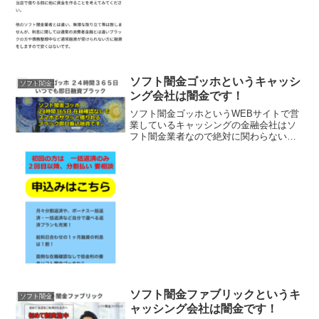
で借りる前に他に資金を作ることを考え
てください。利息に関してはブラックの
方や債務整理中の方に融資...
ソフト闇金ゴッホというキャッシ
ソフト闇金
ング会社は闇金です！
ソフト闇金ゴッホというWEBサイトで営
業しているキャッシングの金融会社はソ
フト闇金業者なので絶対に関わらないよ
うにしてください！24時間365日いつでも
即日融資！在籍確認足でスマホでサクッ
と借りれるブラック即日振込融資。融資
率97％と書いて...
ソフト闇金ファブリックというキ
ソフト闇金
ャッシング会社は闇金です！