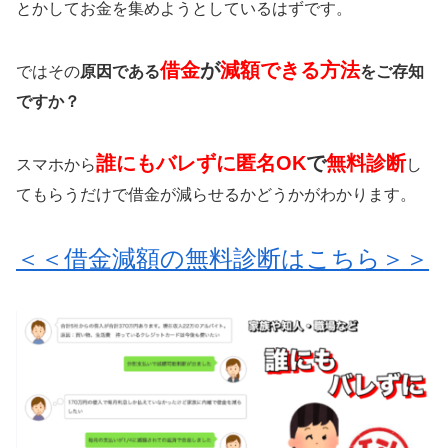
とかしてお金を集めようとしているはずです。
借金
が
減額できる方法
ではその
原因である
をご存知
ですか？
誰にもバレずに匿名OK
で
無料診断
スマホから
し
てもらうだけで借金が減らせるかどうかがわかります。
＜＜借金減額の無料診断はこちら＞＞