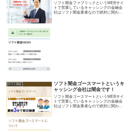
ソフト闇金ファブリックというWEBサイ
トで営業しているキャッシングの金融会
社はソフト闇金業者なので絶対に関わら
ないようにしてください！簡単審査とス
ピード振り込み、在籍確認不要で過去不
問です。詐欺行為も一切ないので安心し
てくださいと書いていま...
ソフト闇金ゴースマートというキ
ソフト闇金
ャッシング会社は闇金です！
ソフト闇金ゴースマートというWEBサイ
トで営業しているキャッシングの金融会
社はソフト闇金業者なので絶対に関わら
ないようにしてください！24時間いつで
も即日融資、面倒な審査不要で本人確認
のみで最短3分で融資実現と書いています
が完全に違法です。...