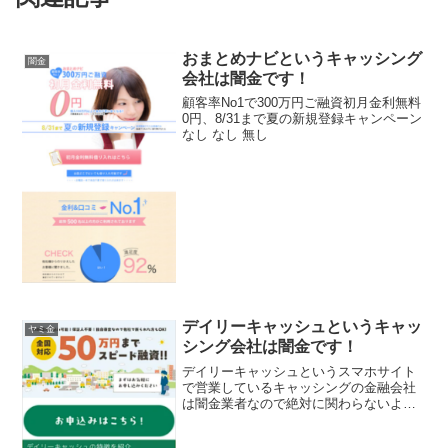
おまとめナビというキャッシング
闇金
会社は闇金です！
顧客率No1で300万円ご融資初月金利無料
0円、8/31まで夏の新規登録キャンペーン
なし なし 無し
デイリーキャッシュというキャッ
ヤミ金
シング会社は闇金です！
デイリーキャッシュというスマホサイト
で営業しているキャッシングの金融会社
は闇金業者なので絶対に関わらないよう
にしてください！全国対応５０万円まで
スピード融資！独自審査でブラックのお