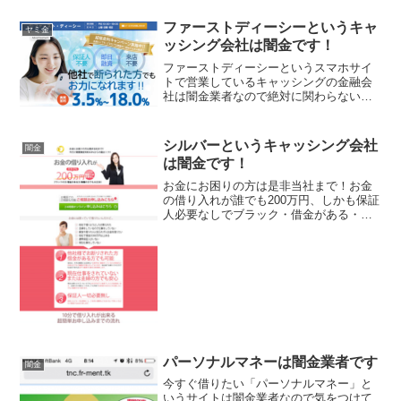
ファーストディーシーというキャ
ヤミ金
ッシング会社は闇金です！
ファーストディーシーというスマホサイ
トで営業しているキャッシングの金融会
社は闇金業者なので絶対に関わらないよ
うにしてください！他社で断られた方で
もお力になれます！保証人不要・即日融
資・来店不要で実質金利3.5％〜18.なん
シルバーというキャッシング会社
闇金
て書いていますが信...
は闇金です！
お金にお困りの方は是非当社まで！お金
の借り入れが誰でも200万円、しかも保証
人必要なしでブラック・借金がある・無
職の方でも大丈夫！ 東京都品川区大崎3-
5-2 エステージ大崎ビル 都（1）31598
無し
パーソナルマネーは闇金業者です
闇金
今すぐ借りたい「パーソナルマネー」と
いうサイトは闇金業者なので気をつけて