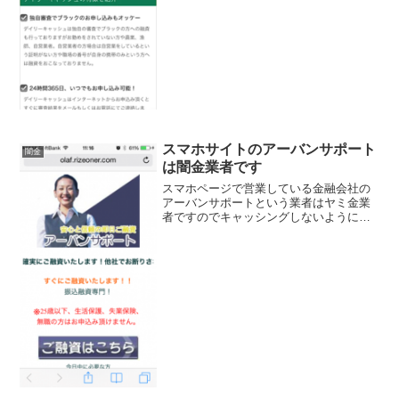
申し込みもオッケー24時間365日可能なん
て書いていますが信...
スマホサイトのアーバンサポート
闇金
は闇金業者です
スマホページで営業している金融会社の
アーバンサポートという業者はヤミ金業
者ですのでキャッシングしないようにし
てくださいね！5分の審査で振込融資専
門！と表記していますが、会社概要もま
ともに無い、電話番号のみのサイトで
す。