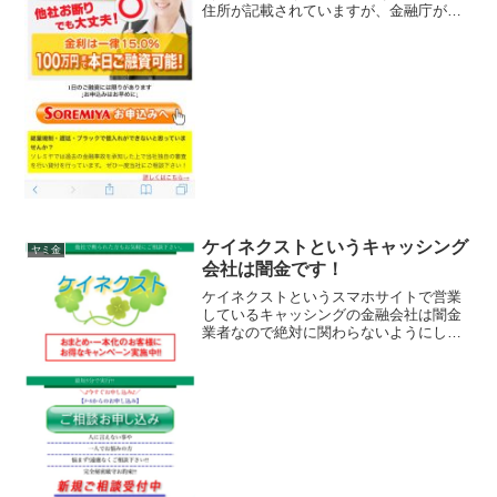
住所が記載されていますが、金融庁が定
める登録番号を調べてみると、存在しな
いデタラメの登録番号を勝手に記載して
います。綺麗なスマホサイトを用意して
いますが、ただの闇金です。...
ケイネクストというキャッシング
ヤミ金
会社は闇金です！
ケイネクストというスマホサイトで営業
しているキャッシングの金融会社は闇金
業者なので絶対に関わらないようにして
ください！おまとめ・一本化のお客様に
お得なキャンペーン実施中！完全秘密厳
守で新規ご相談受付中なんて書いていま
すが信じないでください！...