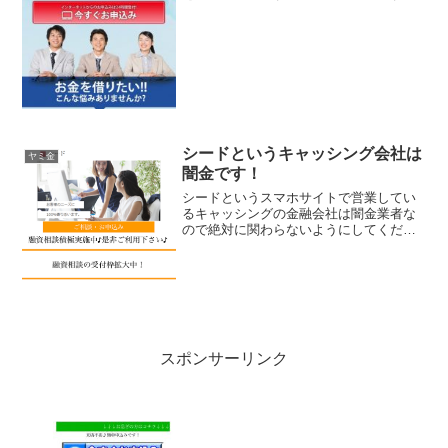
実質年率5.8％〜18.0％、即日ご融資可
能、女性の方も安心なんて甘い事を書い
ていますが、完全にヤミ金です注意して
ください。ここに書...
シードというキャッシング会社は
ヤミ金
闇金です！
シードというスマホサイトで営業してい
るキャッシングの金融会社は闇金業者な
ので絶対に関わらないようにしてくださ
い！お客様のニーズに100％寄り添いま
す。ご融資・お申し込みの融資相談積極
実施中♪受付枠拡大中なんて書いています
が信じないでください...
スポンサーリンク