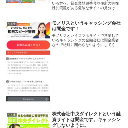
いる方へ。貸金業登録番号や住所の実在
性に問題がある危険なサイトの見分け
方、闇金の勧誘手口、申し込んだ場合の
リスク、安全に借りるための確認ポイン
トを解説します。
モノリスというキャッシング会社
ヤミ金
は闇金です！
モノリスというスマホサイトで営業して
いるキャッシングの金融会社は闇金業者
なので絶対に関わらないようにしてくだ
さい！いつでも、どこでも即日スピード
審査！独自審査でブラックのお申込みも
オッケー！24時間365日いつでもお申し込
み可能なんて書いて...
株式会社中央ダイレクトという融
ヤミ金
資サイトは闇金です。キャッシン
グしないように。