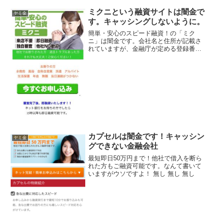
ミクニという融資サイトは闇金で
ヤミ金
す。キャッシングしないように。
簡単・安心のスピード融資！の「ミク
ニ」は闇金です。会社名と住所が記載さ
れていますが、金融庁が定める登録番号
を調べてみると、存在しないデタラメの
登録番号を勝手に記載しています。綺麗
なスマホサイトを用意していますが、た
だの闇金です。来店不要、即...
カプセルは闇金です！キャッシン
ヤミ金
グできない金融会社
最短即日50万円まで！他社で借入を断ら
れた方もご融資可能です。なんて書いて
いますがウソですよ！ 無し 無し 無し