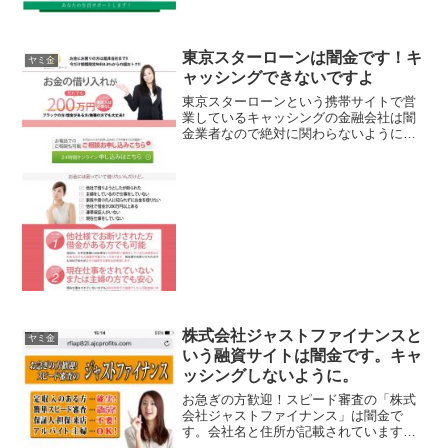
東京スターローンは闇金です！キ
ヤミ金
ャッシングできないですよ
東京スターローンという携帯サイトで営
業しているキャッシングの金融会社は闇
金業者なので絶対に関わらないようにし
てください！だれでも200万円、ブラック
の方/借金がある方/無職の方でも大丈夫！
なんて書いていますがウソですよ！会社
名：東京スターロ...
株式会社ジャストファイナンスと
ヤミ金
いう融資サイトは闇金です。キャ
ッシングしないように。
お急ぎの方歓迎！スピード審査の「株式
会社ジャストファイナンス」は闇金で
す。会社名と住所が記載されています
が、金融庁が定める登録番号を調べてみ