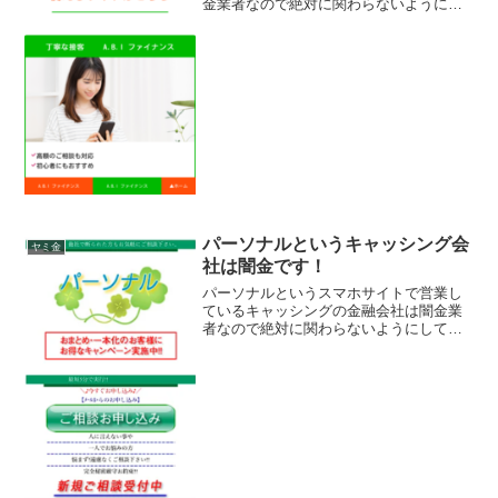
金業者なので絶対に関わらないようにし
てください！他社で断られた方もお力に
なれます！実質金利3.5％〜18.0％創立10
年の当社が来店不要で即日融資でお力に
なります。...
パーソナルというキャッシング会
ヤミ金
社は闇金です！
パーソナルというスマホサイトで営業し
ているキャッシングの金融会社は闇金業
者なので絶対に関わらないようにしてく
ださい！おまとめ・一本化のお客様にお
得なキャンペーン実施中！！最短5分で実
行！完全秘密厳守お約束！あなたの生活
をサポートしますなんて...