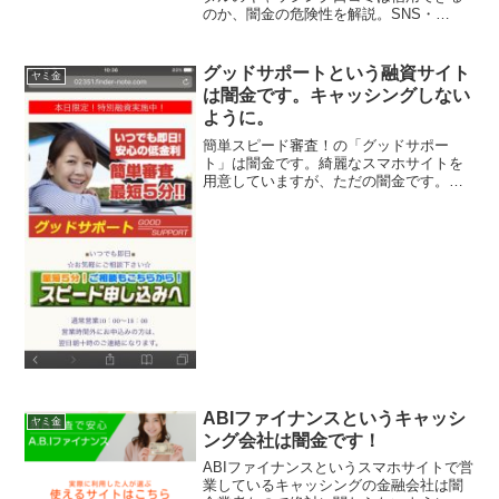
のか、闇金の危険性を解説。SNS・
TikTok・LINEで勧誘される闇金の手口、
被害例、申し込んでしまった場合の対処
法、安全な借入先の選び方をまとめてい
グッドサポートという融資サイト
ヤミ金
ます。
は闇金です。キャッシングしない
ように。
簡単スピード審査！の「グッドサポー
ト」は闇金です。綺麗なスマホサイトを
用意していますが、ただの闇金です。い
つでも即日、安心の低金利、簡単審査最
短5分、なんて甘い事を書いていますが、
完全にヤミ金です注意してください。こ
こに書いてある事は全部ウ...
ABIファイナンスというキャッシ
ヤミ金
ング会社は闇金です！
ABIファイナンスというスマホサイトで営
業しているキャッシングの金融会社は闇