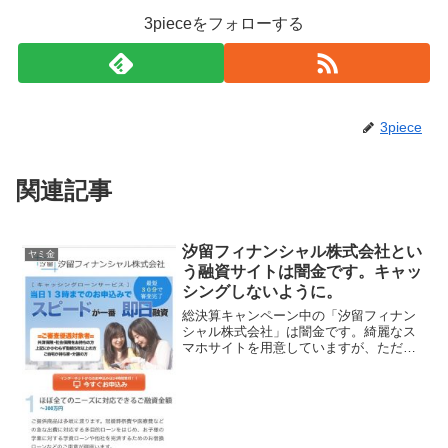
3pieceをフォローする
3piece
関連記事
汐留フィナンシャル株式会社とい
ヤミ金
う融資サイトは闇金です。キャッ
シングしないように。
総決算キャンペーン中の「汐留フィナン
シャル株式会社」は闇金です。綺麗なス
マホサイトを用意していますが、ただの
闇金です。最短30分で審査完了、返済回
数が選べるから計画的にご返済、ご利用
目的毎に優遇金利を適用、ご来店不要の
即日ご融資、なんて甘い...