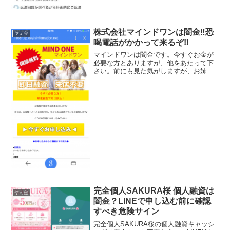
株式会社マインドワンは闇金‼︎恐
ヤミ金
喝電話がかかって来るぞ‼︎
マインドワンは闇金です。今すぐお金が
必要な方とありますが、他をあたって下
さい。前にも見た気がしますが、お姉さ
んのオッケーサイン、何がOKなのかわか
りません。こんなポーズでだまされない
で、闇金ですよ。闇金と言っても、ほと
んどが詐欺サイトです。...
完全個人SAKURA桜 個人融資は
ヤミ金
闇金？LINEで申し込む前に確認
すべき危険サイン
完全個人SAKURA桜の個人融資キャッシ