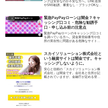
ングは安全なのか不安な方へ。LINE追加
やSNS勧誘、審査なし・ブラックOKなど
の甘い言葉に潜む闇金リスクと、申し込
み前に確認すべきポイントをまとめまし
た。
緊急PayPayローンは闇金？キャ
ヤミ金
ッシング口コミ・危険な勧誘手
口・申し込み前の注意点
緊急PayPayローンのキャッシング口コミ
を調べている方へ。貸金業登録番号や住
所の実在性に問題がある危険なサイトの
見分け方、闇金の勧誘手口、申し込んだ
場合のリスク、安全に借りるための確認
ポイントを解説します。
スカイソリューション株式会社と
ヤミ金
いう融資サイトは闇金です。キャ
ッシングしないように。
安心と信頼の「スカイソリューション株
式会社」は闇金です。会社名と住所が記
載されていますが、金融庁が定める登録
番号を調べてみると、存在しないデタラ
メの登録番号を勝手に記載しています。
綺麗なスマホサイトを用意しています
が、ただの闇金です。来店不...