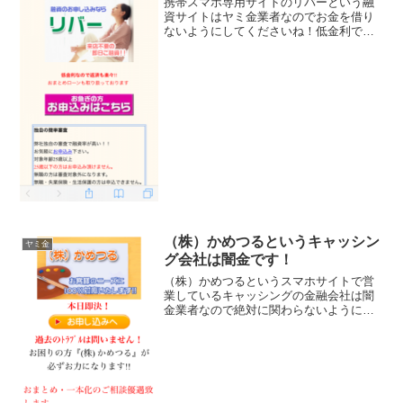
携帯スマホ専用サイトのリバーという融
資サイトはヤミ金業者なのでお金を借り
ないようにしてくださいね！低金利で返
済も楽々、おまとめローンも取り扱って
おります、最短15分で入金などといい事
ばかり書いていますが全部ウソですよ！
（株）かめつるというキャッシン
ヤミ金
グ会社は闇金です！
（株）かめつるというスマホサイトで営
業しているキャッシングの金融会社は闇
金業者なので絶対に関わらないようにし
てください！お客様のニーズに100％対応
いたします！本日即決過去のトラブルは
問いません！おまとめや一本化のご相談
優遇いたしますなんて...