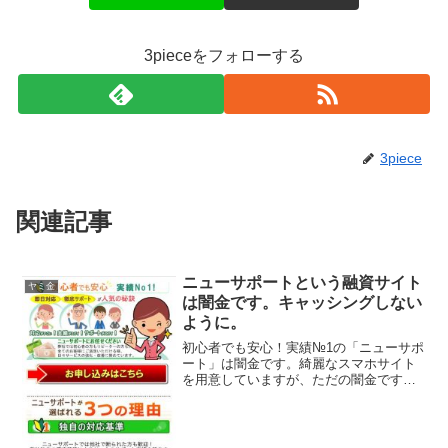
3pieceをフォローする
3piece
関連記事
ニューサポートという融資サイト
ヤミ金
は闇金です。キャッシングしない
ように。
初心者でも安心！実績№1の「ニューサポ
ート」は闇金です。綺麗なスマホサイト
を用意していますが、ただの闇金です。
即日対応、徹底サポート、独自の対応基
準、完全秘密厳守、なんて甘い事を書い
ていますが、完全にヤミ金です注意して
ください。ここに書いて...