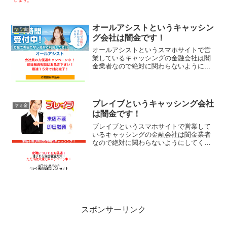
オールアシストというキャッシン
ヤミ金
グ会社は闇金です！
オールアシストというスマホサイトで営
業しているキャッシングの金融会社は闇
金業者なので絶対に関わらないようにし
てください！24時間受付中！お金でお困
りならぜひご利用ください。会社員の方
優遇キャンペーン中、即日融資相談お急
ぎください！最短15分...
ブレイブというキャッシング会社
ヤミ金
は闇金です！
ブレイブというスマホサイトで営業して
いるキャッシングの金融会社は闇金業者
なので絶対に関わらないようにしてくだ
さい！来店不要・即日融資、定職につい
ている方優遇で借りれる独自審査。本日
中にお急ぎの方今から振り込み融資間に
合いますなんて書いていま...
スポンサーリンク