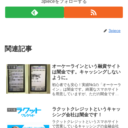
3pieceをフォローする
3piece
関連記事
オーケーラインという融資サイト
ヤミ金
は闇金です。キャッシングしない
ように。
初心者でも安心！実績№1の「オーケーラ
イン」は闇金です。綺麗なスマホサイト
を用意していますが、ただの闇金です。
100万円まで即日融資、お金の困ったをこ
こで解決、まずはお電話振込最短15分、
なんて甘い事を書いていますが、完全に
ラクットクレジットというキャッ
ヤミ金
ヤミ金です注意し...
シング会社は闇金です！
ラクットクレジットというスマホサイト
で営業しているキャッシングの金融会社