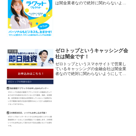
は闇金業者なので絶対に関わらないよう
にしてください！ラクっと借りてラクっ
と返せる、パーソナルローン・ビジネス
ローンもお任せのなんて書いていますが
信じないでください！ 会...
ゼロトップというキャッシング会
ヤミ金
社は闇金です！
ゼロトップというスマホサイトで営業し
ているキャッシングの金融会社は闇金業
者なので絶対に関わらないようにしてく
ださい！すぐにでも借りたいあなたへ即
日融資！ネット完結・来店不要・全国対
応・独自審査でブラックオッケー！なん
て書いていますが信じない...