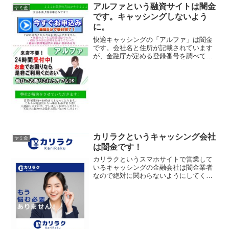
アルファという融資サイトは闇金
ヤミ金
です。キャッシングしないよう
に。
快適キャッシングの「アルファ」は闇金
です。会社名と住所が記載されています
が、金融庁が定める登録番号を調べてみ
ると、存在しないデタラメの登録番号を
勝手に記載しています。綺麗なスマホサ
イトを用意していますが、ただの闇金で
す。主婦・パートの方もご...
カリラクというキャッシング会社
ヤミ金
は闇金です！
カリラクというスマホサイトで営業して
いるキャッシングの金融会社は闇金業者
なので絶対に関わらないようにしてくだ
さい！もう悩む必要ありません！いつで
もどこでもあなたの味方！お金の悩みを
なんとかしたいなんて書いていますが信
じないでください！ 会社...