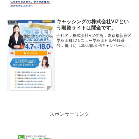
キャッシングの株式会社VIZとい
ヤミ金
う融資サイトは闇金です。
会社名：株式会社VIZ住所：東京都新宿区
早稲田町12-5ニュー早稲田ビル登録番
号：都（1）13568低金利キャンペーン実
施中の「株式会社VIZ」は闇金です。綺麗
なスマホサイトを用意していますが、た
だの闇金です。ここに書いてある事は全
部ウソで...
スポンサーリンク