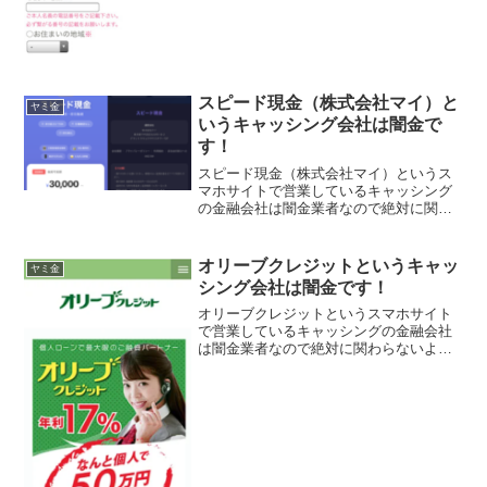
スピード現金（株式会社マイ）と
ヤミ金
いうキャッシング会社は闇金で
す！
スピード現金（株式会社マイ）というス
マホサイトで営業しているキャッシング
の金融会社は闇金業者なので絶対に関わ
らないようにしてください！TikTok広告
でよく見かけるスマホで簡単・即日融
資！身分証だけでOK、在籍確認なし、累
オリーブクレジットというキャッ
ヤミ金
計10万DLで3～...
シング会社は闇金です！
オリーブクレジットというスマホサイト
で営業しているキャッシングの金融会社
は闇金業者なので絶対に関わらないよう
にしてください！個人ローンで最大級の
ご融資パートナー！年利17％でなんと個
人で50万円融資可能！なんて書いていま
すが信じないでくださ...