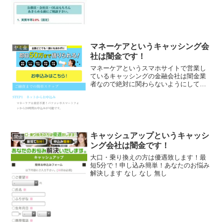
マネーケアというキャッシング会
ヤミ金
社は闇金です！
マネーケアというスマホサイトで営業し
ているキャッシングの金融会社は闇金業
者なので絶対に関わらないようにしてく
ださい！全国どこでも！誰にも会わずに
即日50万円まで借りられる。独自審査・
ネット完結・保証人不要・担保不要・来
店不要でLINEやメー...
キャッシュアップというキャッシ
闇金
ング会社は闇金です！
大口・乗り換えの方は優遇致します！最
短5分で！申し込み簡単！あなたのお悩み
解決します なし なし 無し