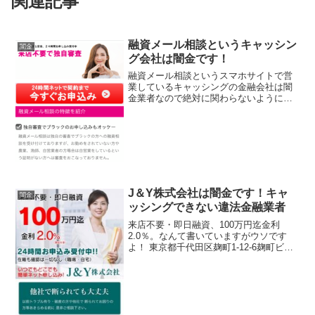
関連記事
融資メール相談というキャッシン
闇金
グ会社は闇金です！
融資メール相談というスマホサイトで営
業しているキャッシングの金融会社は闇
金業者なので絶対に関わらないようにし
てください！来店不要で独自審査！24時
間ネットで契約まで、ブラックの方のお
申し込みもオッケーなんて書いています
が信じないでください！...
J＆Y株式会社は闇金です！キャ
闇金
ッシングできない違法金融業者
来店不要・即日融資、100万円迄金利
2.0％。なんて書いていますがウソです
よ！ 東京都千代田区麹町1-12-6麹町ビル
8F 東京都知事（2）第28023号 無し