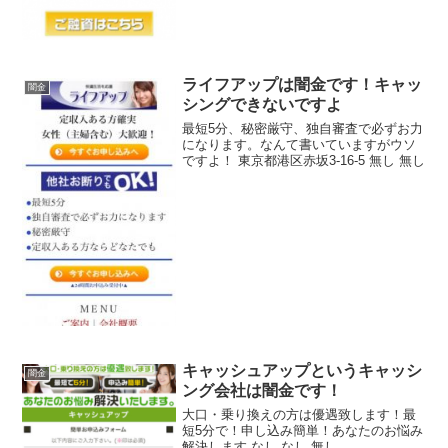
ライフアップは闇金です！キャッ
闇金
シングできないですよ
最短5分、秘密厳守、独自審査で必ずお力
になります。なんて書いていますがウソ
ですよ！ 東京都港区赤坂3-16-5 無し 無し
キャッシュアップというキャッシ
闇金
ング会社は闇金です！
大口・乗り換えの方は優遇致します！最
短5分で！申し込み簡単！あなたのお悩み
解決します なし なし 無し