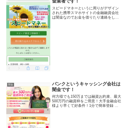
金業者です！
スピードマネーというに周りがデザイン
された携帯スマホサイトの金融融資会社
は闇金なのでお金を借りたり連絡をした
りしないようにしてくださいね！最短5分
簡単審査で100％融資、即日融資可能、
500万円迄10年120回返済、などと甘い条
件ばかり表示...
バンクというキャッシング会社は
闇金
闇金です！
何方様でも150万までは融資お約束、最大
500万円の融資枠をご用意！大手金融会社
様より早くて好条件！1分で簡単登録 な
し なし 無し