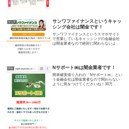
サンワファイナンスというキャッ
ヤミ金
シング会社は闇金です！
サンワファイナンスというスマホサイト
で営業しているキャッシングの金融会社
は闇金業者なので絶対に関わらないよう
にしてください！他社でお断りされた方
でもOK！お金でお困りならぜひご利用く
ださい。融資相談積極実施中！少額から
おまとめまで優遇対応い...
Nサポート㈱は闇金業者です！
闇金
簡単確実借り入れの「Nサポート㈱」とい
う金融会社は闇金業者なので関わらない
ように気をつけてくださいね！30万
~1000万の振込融資、他社で断られた
方、過去トラブルがあった方でも大丈
夫！なんて書いていますが全部ウソです
よ！すぐ融資すると煽った...