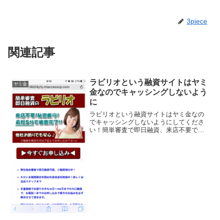
3piece
関連記事
ラビリオという融資サイトはヤミ
ヤミ金
金なのでキャッシングしないよう
に
ラビリオという融資サイトはヤミ金なの
でキャッシングしないようにしてくださ
い！簡単審査で即日融資、来店不要で秘
密厳守、最短審査5分、年率4.9％＾の低
金利、などといい条件ばかり並べていま
すが信じないように。