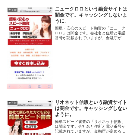
ニュークロロという融資サイトは
ヤミ金
闇金です。キャッシングしないよ
うに。
簡単・安心のスピード融資の「ニューク
ロロ」は闇金です。会社名と住所と電話
番号が記載されていますが、金融庁が定
める登録番号を調べてみると、存在しな
いデタラメの登録番号を勝手に記載して
います。綺麗なスマホサイトを用意して
いますが、ただの闇金です...
リオネット信販という融資サイト
ヤミ金
は闇金です。キャッシングしない
ように。
簡単スピード審査の「リオネット信販」
は闇金です。会社名と住所と電話番号が
記載されていますが、金融庁が定める登