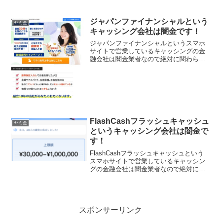
ジャパンファイナンシャルという
ヤミ金
キャッシング会社は闇金です！
ジャパンファイナンシャルというスマホ
サイトで営業しているキャッシングの金
融会社は闇金業者なので絶対に関わらな
いようにしてください！正規業者の「株
式会社ジャパン・ファイナンシャル・ソ
リューションズ」とは全く違う別物です
最短30分全国どこでも即...
FlashCashフラッシュキャッシュ
ヤミ金
というキャッシング会社は闇金で
す！
FlashCashフラッシュキャッシュという
スマホサイトで営業しているキャッシン
グの金融会社は闇金業者なので絶対に関
わらないようにしてください！ユーザー
イチオシお勧めプラットフォームNo1
身分証明書提出で申し入れできます。在
籍確認なし、担...
スポンサーリンク