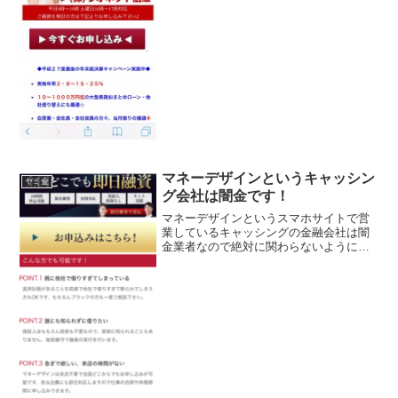
録番号を調べてみると、存在しないデタ
ラメの登録番号を勝手に記載していま
す。綺麗なスマホサイトを用意していま
すが、ただの闇金です。会社...
マネーデザインというキャッシン
ヤミ金
グ会社は闇金です！
マネーデザインというスマホサイトで営
業しているキャッシングの金融会社は闇
金業者なので絶対に関わらないようにし
てください！全国どこでも即日融資！24
時間申し込み可能・独自審査・全国対
応・保証人担保なし・ネット完結、誰に
も知られずに借りたい方な...