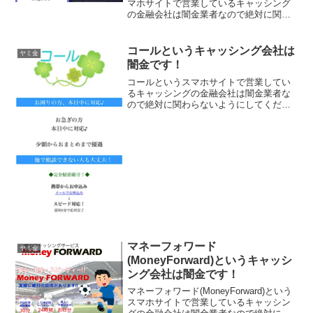
マホサイトで営業しているキャッシング
の金融会社は闇金業者なので絶対に関わ
らないようにしてください！TikTok広告
でよく見かけるスマホで簡単・即日融
資！身分証だけでOK、在籍確認なし、累
コールというキャッシング会社は
ヤミ金
計10万DLで3～...
闇金です！
コールというスマホサイトで営業してい
るキャッシングの金融会社は闇金業者な
ので絶対に関わらないようにしてくださ
い！他の闇金サイトと同じ文言とコピー
のデザインです。お困りの方、本日中に
対応！小額からおまとめまで優遇。他で
相談できない人も大丈夫！...
マネーフォワード
ヤミ金
(MoneyForward)というキャッシ
ング会社は闇金です！
マネーフォワード(MoneyForward)という
スマホサイトで営業しているキャッシン