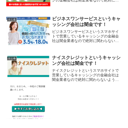
グの金融会社は闇金業者なので絶対に関
わらないようにしてください！家計簿ア
プリのマネーフォーワードとは全くの別
会社なので気をつけて！安心安全スピー
ビジネスワンサービスというキャ
ディーの来...
ヤミ金
ッシング会社は闇金です！
ビジネスワンサービスというスマホサイ
トで営業しているキャッシングの金融会
社は闇金業者なので絶対に関わらないよ
うにしてください！超低金利キャンペー
ン実施中！実質金利3,5％〜18.0％保証人
不要・即日融資・来店不要で他社でお断
ナイスクレジットというキャッシ
りになられた方も...
ヤミ金
ング会社は闇金です！
ナイスクレジットというスマホサイトで
営業しているキャッシングの金融会社は
闇金業者なので絶対に関わらないように
してください！大口おまとめ一本化のご
相談優遇いたします24時間受付で最短対
応いたします！他社でおことわりされた
方のご相談受付中！諦め...