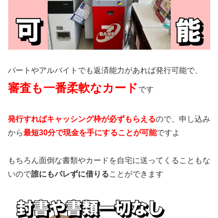
パートやアルバイトでも返済能力があれば発行可能で、
審査も一番柔軟なカード
です
発行すればキャッシング枠が必ずもらえる
ので、申し込み
から
最短30分で現金を手にすることが可能
ですよ
もちろん面倒な書類やカードを自宅に送ってくることもな
いので
誰にもバレずに借りる
ことができます