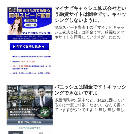
場合のリスク、安全に借りるための確認
ポイントを解説します。
マイナビキャッシュ株式会社とい
ヤミ金
う融資サイトは闇金です。キャッ
シングしないように。
簡単スピード審査！の「マイナビキャッ
シュ株式会社」は闇金です。綺麗なスマ
ホサイトを用意していますが、ただの闇
金です。即日融資、来店不要、実質年率
2.8％〜15.25％、10〜1000万円迄の大型
長期おまとめローン、なんて甘い事を書
いています...
パニッシュは闇金です！キャッシ
ヤミ金
ングできないですよ
多重債務や失業中など、お金に困ってい
る方は一度ご相談ください。なんて書い
ていますがウソですよ！ 無し 無し 無し