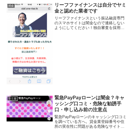
リーフファイナンスは自分でヤミ
闇金
金と認めた業者です
リーフファイナンスという振込融資専門
のスマホサイトは闇金なので連絡しない
ようにしてください！独自審査を採用と
表記していますが、闇金の取り立てや嫌
がらせが出来るようにあなたの住所電話
番号、親族の電話番号、会社の電話番号
を聞き出してくるだけです...
緊急PayPayローンは闇金？キャ
ヤミ金
ッシング口コミ・危険な勧誘手
口・申し込み前の注意点
緊急PayPayローンのキャッシング口コミ
を調べている方へ。貸金業登録番号や住
所の実在性に問題がある危険なサイトの
見分け方、闇金の勧誘手口、申し込んだ