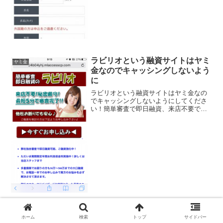
ラビリオという融資サイトはヤミ
ヤミ金
金なのでキャッシングしないよう
に
ラビリオという融資サイトはヤミ金なの
でキャッシングしないようにしてくださ
い！簡単審査で即日融資、来店不要で秘
密厳守、最短審査5分、年率4.9％＾の低
金利、などといい条件ばかり並べていま
すが信じないように。
ホーム
検索
トップ
サイドバー