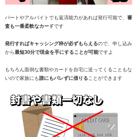
パートやアルバイトでも返済能力があれば発行可能で、
審
査も一番柔軟なカード
です
発行すればキャッシング枠が必ずもらえる
ので、申し込み
から
最短30分で現金を手にすることが可能
ですよ
もちろん面倒な書類やカードを自宅に送ってくることもな
いので家族にも
誰にもバレずに借りる
ことができます