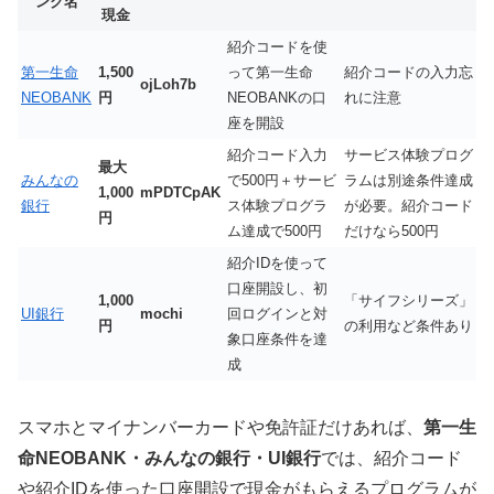
ンク名
現金
紹介コードを使
第一生命
1,500
って第一生命
紹介コードの入力忘
ojLoh7b
NEOBANK
円
NEOBANKの口
れに注意
座を開設
紹介コード入力
サービス体験プログ
最大
みんなの
で500円＋サービ
ラムは別途条件達成
1,000
mPDTCpAK
銀行
ス体験プログラ
が必要。紹介コード
円
ム達成で500円
だけなら500円
紹介IDを使って
口座開設し、初
1,000
「サイフシリーズ」
UI銀行
mochi
回ログインと対
円
の利用など条件あり
象口座条件を達
成
スマホとマイナンバーカードや免許証だけあれば、
第一生
命NEOBANK・みんなの銀行・UI銀行
では、紹介コード
や紹介IDを使った口座開設で現金がもらえるプログラムが