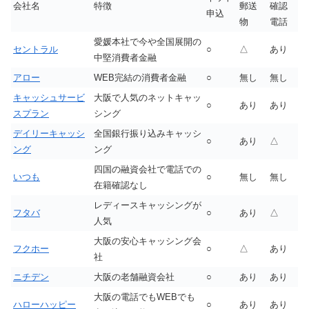
会社名
特徴
郵送
確認
申込
物
電話
愛媛本社で今や全国展開の
セントラル
○
△
あり
中堅消費者金融
アロー
WEB完結の消費者金融
○
無し
無し
キャッシュサービ
大阪で人気のネットキャッ
○
あり
あり
スプラン
シング
デイリーキャッシ
全国銀行振り込みキャッシ
○
あり
△
ング
ング
四国の融資会社で電話での
いつも
○
無し
無し
在籍確認なし
レディースキャッシングが
フタバ
○
あり
△
人気
大阪の安心キャッシング会
フクホー
○
△
あり
社
ニチデン
大阪の老舗融資会社
○
あり
あり
大阪の電話でもWEBでも
ハローハッピー
○
あり
あり