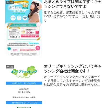
おまとめライフは闇金です！キャ
ヤミ金
ッシングできないですよ
誰でもご融資、審査必要無し！なんて書
いていますがウソですよ！ 無し 無し 無
し
オリーブキャッシングというキャ
ヤミ金
ッシング会社は闇金です！
オリーブキャッシングというスマホサイ
トで営業しているキャッシングの金融会
社は闇金業者なので絶対に関わらないよ
うにしてください！緑のサイトで「お困
りおの方、本日中に対応！」小額からお
まとめまで優遇。他では相談できない人
も大丈夫。完全秘密厳守最...