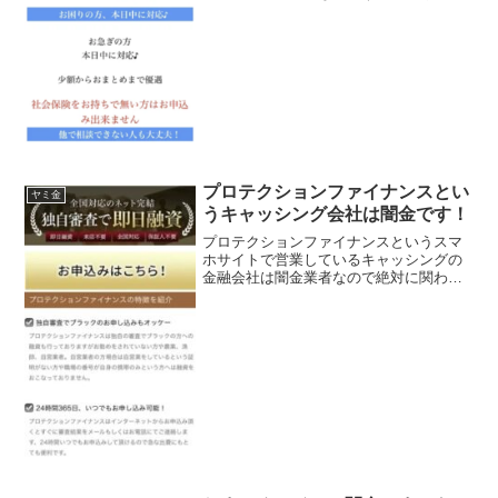
い！お困りの方、本日中に対応♪少額から
おまとめまで優遇ほかで相談できない人
も大丈夫なんて書いていますが信じない
でください！ 会...
プロテクションファイナンスとい
ヤミ金
うキャッシング会社は闇金です！
プロテクションファイナンスというスマ
ホサイトで営業しているキャッシングの
金融会社は闇金業者なので絶対に関わら
ないようにしてください！全国対応のネ
ット完結独自審査で即日融資、ブラック
のお申し込みもOK24時間365日いつでも
可能なんて書いてい...