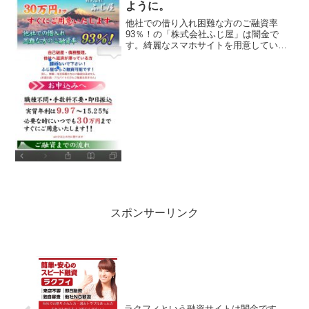
ように。
他社での借り入れ困難な方のご融資率
93％！の「株式会社ふじ屋」は闇金で
す。綺麗なスマホサイトを用意していま
すが、ただの闇金です。職種不問、手数
料不要、即日振り込み、実質年利は9.97
～15.25％、必要なときにいつでも30万円
まですぐにご用...
スポンサーリンク
ラクフィという融資サイトは闇金です。