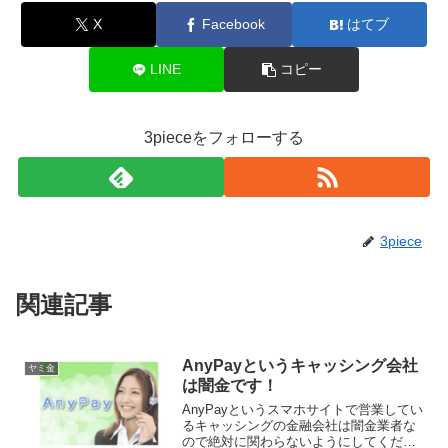
X
Facebook
はてブ
LINE
コピー
3pieceをフォローする
3piece
関連記事
AnyPayというキャッシング会社
ヤミ金
は闇金です！
AnyPayというスマホサイトで営業してい
るキャッシングの金融会社は闇金業者な
ので絶対に関わらないようにしてくださ