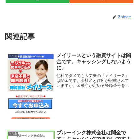
3piece
関連記事
メイリースという融資サイトは闇
ヤミ金
金です。キャッシングしないよう
に。
他社でダメでも大丈夫の「メイリース」
は闇金です。会社名と住所が記載されて
いますが、金融庁が定める登録番号を調
べてみると、存在しないデタラメの登録
番号を勝手に記載しています。綺麗なス
マホサイトを用意していますが、ただの
闇金です。来店不要の即日...
ブルーインク株式会社は闇金で
ヤミ金
す！キャッシングできないですよ