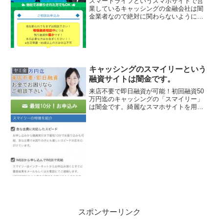
スマートライフというスマホサイトで営
業しているキャッシングの金融会社は闇
金業者なので絶対に関わらないようにし
てください！24時間受付中！他社で断ら
れてもOK積極融資相談中で、残り融資枠
僅か。生活保護・65歳以上は申込不可な
んて書いていますが...
キャッシングのスマイリーという
ヤミ金
融資サイトは闇金です。
来店不要で即日融資が可能！初回融資50
万円迄のキャッシングの「スマイリー」
は闇金です。綺麗なスマホサイトを用意
していますが、ただの闇金です。独自審
査！24時間申込み可能、他社で断られた
方もご相談下さい。即日対応！簡単申込
み、なんて甘い事を書...
スポンサーリンク