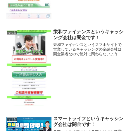
栄和ファイナンスというキャッシ
ヤミ金
ング会社は闇金です！
栄和ファイナンスというスマホサイトで
営業しているキャッシングの金融会社は
闇金業者なので絶対に関わらないように
してください！本当にお困りの方、ご相
談お待ちしております！最短5分で実行！
完全秘密厳守なんて書いていますが信じ
ないでください！ 会社...
スマートライフというキャッシン
ヤミ金
グ会社は闇金です！