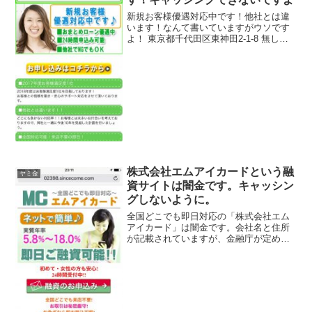
新規お客様優遇対応中です！他社とは違
います！なんて書いていますがウソです
よ！ 東京都千代田区東神田2-1-8 無し
blue-inc@gmail.com
株式会社エムアイカードという融
ヤミ金
資サイトは闇金です。キャッシン
グしないように。
全国どこでも即日対応の「株式会社エム
アイカード」は闇金です。会社名と住所
が記載されていますが、金融庁が定める
登録番号を調べてみると、存在しないデ
タラメの登録番号を勝手に記載していま
す。綺麗なスマホサイトを用意していま
すが、ただの闇金です。実...