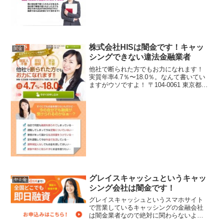
株式会社HISは闇金です！キャッ
闇金
シングできない違法金融業者
他社で断られた方でもお力になれます！
実質年率4.7％〜18.0％。なんて書いてい
ますがウソですよ！ 〒104-0061 東京都中
央区銀座3-14-13第一厚生館ビル 無し 無
し
グレイスキャッシュというキャッ
ヤミ金
シング会社は闇金です！
グレイスキャッシュというスマホサイト
で営業しているキャッシングの金融会社
は闇金業者なので絶対に関わらないよう