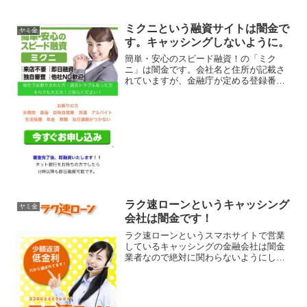
ミクニという融資サイトは闇金で
ヤミ金
す。キャッシングしないように。
簡単・安心のスピード融資！の「ミク
ニ」は闇金です。会社名と住所が記載さ
れていますが、金融庁が定める登録番号
を調べてみると、存在しないデタラメの
登録番号を勝手に記載しています。綺麗
なスマホサイトを用意していますが、た
だの闇金です。来店不要、即...
ラク速ローンというキャッシング
ヤミ金
会社は闇金です！
ラク速ローンというスマホサイトで営業
しているキャッシングの金融会社は闇金
業者なので絶対に関わらないようにして
ください！少額返済低金利！だから選ば
れています。ココロに届くクレジット、
カンタン3分入力でスピード振り込みを実
現なんて書いていますが...