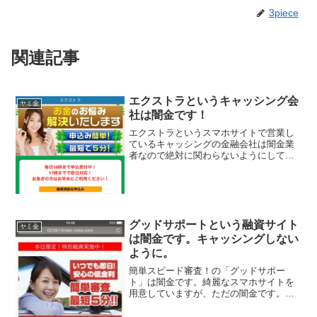
3piece
関連記事
エクストラというキャッシング会
ヤミ金
社は闇金です！
エクストラというスマホサイトで営業し
ているキャッシングの金融会社は闇金業
者なので絶対に関わらないようにしてく
ださい！お金のお悩み解決いたします！
申込み簡単！最短で5分・17時までで即日
対応なんて書いていますが信じないでく
ださい！ 会社名 エ...
グッドサポートという融資サイト
ヤミ金
は闇金です。キャッシングしない
ように。
簡単スピード審査！の「グッドサポー
ト」は闇金です。綺麗なスマホサイトを
用意していますが、ただの闇金です。い
つでも即日、安心の低金利、簡単審査最
短5分、なんて甘い事を書いていますが、