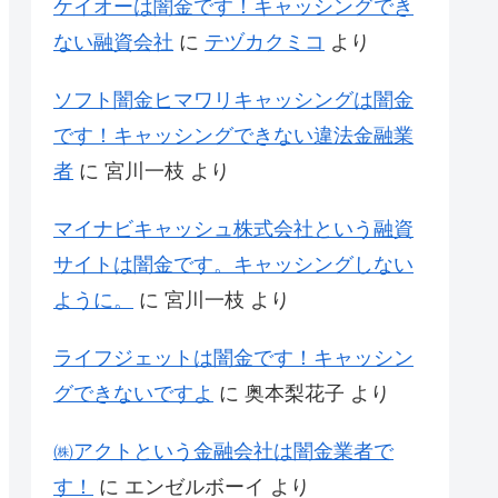
ケイオーは闇金です！キャッシングでき
ない融資会社
に
テヅカクミコ
より
ソフト闇金ヒマワリキャッシングは闇金
です！キャッシングできない違法金融業
者
に
宮川一枝
より
マイナビキャッシュ株式会社という融資
サイトは闇金です。キャッシングしない
ように。
に
宮川一枝
より
ライフジェットは闇金です！キャッシン
グできないですよ
に
奥本梨花子
より
㈱アクトという金融会社は闇金業者で
す！
に
エンゼルボーイ
より