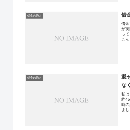
借
借金の怖さ
借金
が実
って
こん
返
借金の怖さ
な
私は
約4
時の
まし