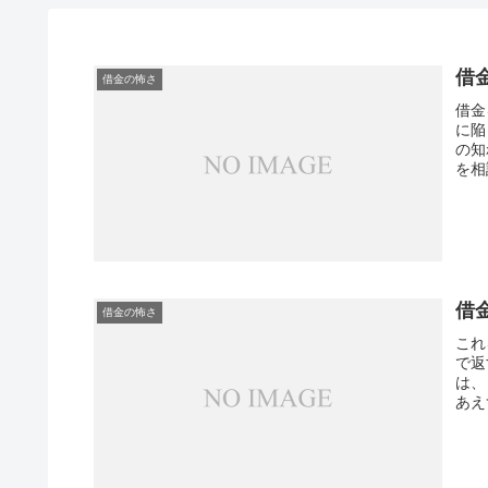
借
借金の怖さ
借金
に陥
の知
を相
借
借金の怖さ
これ
で返
は、
あえ