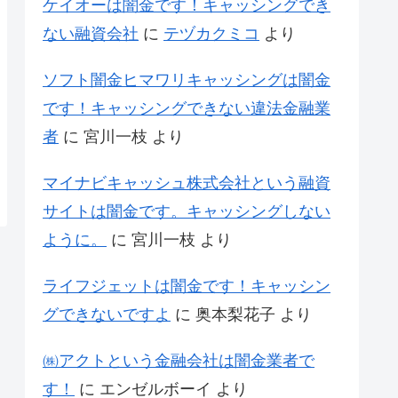
ケイオーは闇金です！キャッシングでき
ない融資会社
に
テヅカクミコ
より
ソフト闇金ヒマワリキャッシングは闇金
です！キャッシングできない違法金融業
者
に
宮川一枝
より
マイナビキャッシュ株式会社という融資
サイトは闇金です。キャッシングしない
ように。
に
宮川一枝
より
ライフジェットは闇金です！キャッシン
グできないですよ
に
奥本梨花子
より
㈱アクトという金融会社は闇金業者で
す！
に
エンゼルボーイ
より