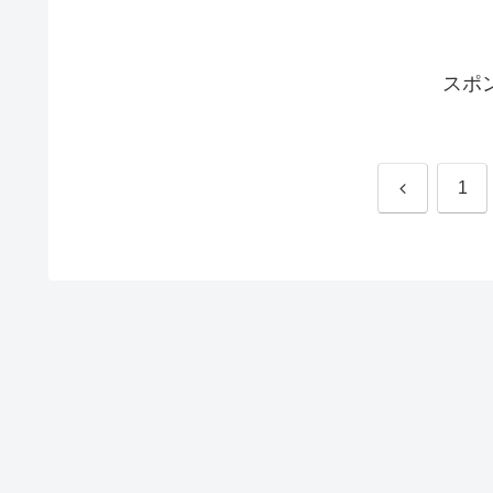
スポ
前
1
へ